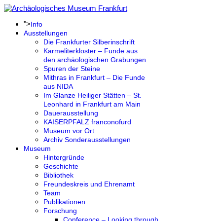
">
Info
Ausstellungen
Die Frankfurter Silberinschrift
Karmeliterkloster – Funde aus
den archäologischen Grabungen
Spuren der Steine
Mithras in Frankfurt – Die Funde
aus NIDA
Im Glanze Heiliger Stätten – St.
Leonhard in Frankfurt am Main
Dauerausstellung
KAISERPFALZ franconofurd
Museum vor Ort
Archiv Sonderausstellungen
Museum
Hintergründe
Geschichte
Bibliothek
Freundeskreis und Ehrenamt
Team
Publikationen
Forschung
Conference – Looking through