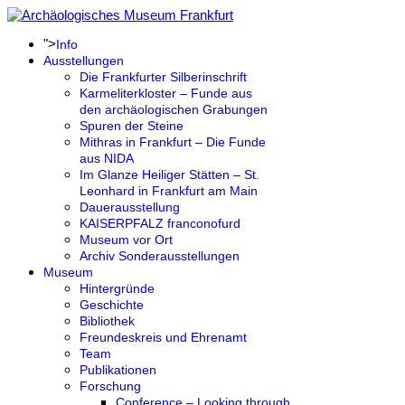
">
Info
Ausstellungen
Die Frankfurter Silberinschrift
Karmeliterkloster – Funde aus
den archäologischen Grabungen
Spuren der Steine
Mithras in Frankfurt – Die Funde
aus NIDA
Im Glanze Heiliger Stätten – St.
Leonhard in Frankfurt am Main
Dauerausstellung
KAISERPFALZ franconofurd
Museum vor Ort
Archiv Sonderausstellungen
Museum
Hintergründe
Geschichte
Bibliothek
Freundeskreis und Ehrenamt
Team
Publikationen
Forschung
Conference – Looking through